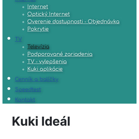
Internet
Optický Internet
Overenie dostupnosti - Objednávka
Pokrytie
TV
Televízia
Podporované zariadenia
TV - vylepšenia
Kuki aplikácie
Cenník a balíčky
Speedtest
Kontakt
Kuki Ideál