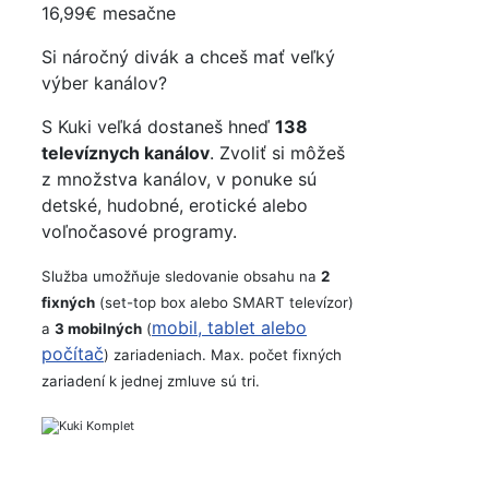
16,99€
mesačne
Si náročný divák a chceš mať veľký
výber kanálov?
S Kuki veľká dostaneš hneď
138
televíznych kanálov
. Zvoliť si môžeš
z množstva kanálov, v ponuke sú
detské, hudobné, erotické alebo
voľnočasové programy.
Služba umožňuje sledovanie obsahu na
2
fixných
(set-top box alebo SMART televízor)
mobil, tablet alebo
a
3 mobilných
(
počítač
) zariadeniach. Max. počet fixných
zariadení k jednej zmluve sú tri.