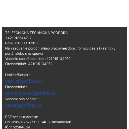
TELEFONICKÁ TECHNICKÁ PODPORA
+421918644717
Po-Pi 8:00 až 17:00
Nahlasovanie porúch, mimo pracovnej doby, formou cez zákaznícky
portál alebo sms správa
Vedenie spoločnosti :tel:+421915134972
Ekonomické:+421915134972
Hotline/Servis :
servis@psfiber.sk
Ekonomické :
ekonomicke@psfiber.sk
Vedenie spoločnosti :
peter@psfiber.sk
PSFiber s.r.o.Adresa:
Do Uhliska 7577/31, 03403 Ružomberok
IČO: 52584089