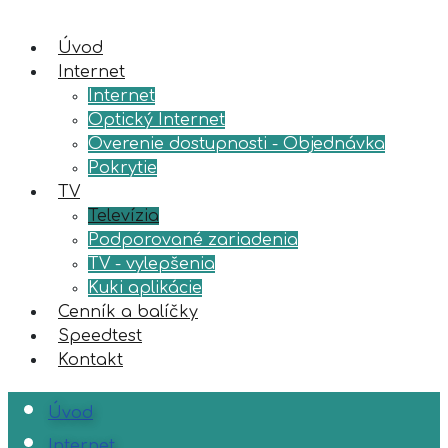
Úvod
Internet
Internet
Optický Internet
Overenie dostupnosti - Objednávka
Pokrytie
TV
Televízia
Podporované zariadenia
TV - vylepšenia
Kuki aplikácie
Cenník a balíčky
Speedtest
Kontakt
Úvod
Internet